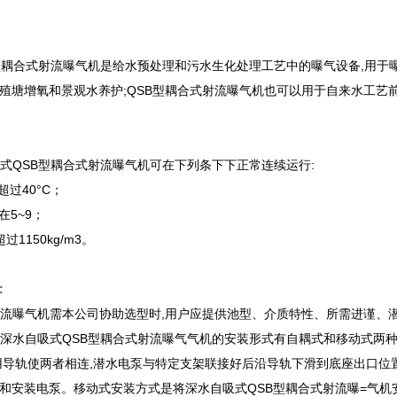
B型耦合式射流曝气机是给水预处理和污水生化处理工艺中的曝气设备,用于
殖塘增氧和景观水养护;QSB型耦合式射流曝气机也可以用于自来水工艺
吸式QSB型耦合式射流曝气机可在下列条下下正常连续运行:
超过40°C；
在5~9；
1150kg/m3。
:
射流曝气机需本公司协助选型时,用户应提供池型、介质特性、所需进谨、
型深水自吸式QSB型耦合式射流曝气气机的安装形式有自耦式和移动式两
用导轨使两者相连,潜水电泵与特定支架联接好后沿导轨下滑到底座出口位
和安装电泵。移动式安装方式是将深水自吸式QSB型耦合式射流曝=气机