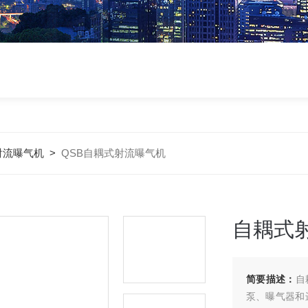
射流曝气机
>
QSB自耦式射流曝气机
自耦式
简要描述：
自
泵、曝气器和