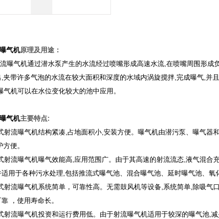
曝气机
原理及用途：
射流曝气机通过潜水泵产生的水流经过喷嘴形成高速水流,在喷嘴周围形成
出,夹带许多气泡的水流在较大面积和深度的水域内涡旋搅拌,完成曝气,并且
曝气机可以在水位变化较大的池中应用。
曝气机
主要特点:
合式射流曝气机结构紧凑,占地面积小,安装方便。曝气机由潜污泵、曝气器和
护方便。
合式射流曝气机曝气效能高,应用范围广。由于其高速的射流流态,液气混合充分
并适用于各种污水处理,包括推流式曝气池、混合曝气池、延时曝气池、氧
合式射流曝气机系统简单，可靠性高。无需鼓风机等设备,系统简单,除吸气口
可靠 ，使用寿命长。
合式射流曝气机投资和运行费用低。由于射流曝气机适用于较深的曝气池,减