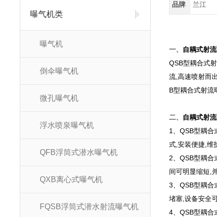
品牌
兰江
曝气机类
曝气机
一、
自耦式射流
QSB型耦合式
倒伞曝气机
流,高速喷射而
B型耦合式射流
微孔曝气机
二、
自耦式射流
浮水喷泉曝气机
1、QSB型耦
式,安装便捷,维
QFB浮筒式潜水曝气机
2、QSB型耦
间可明显缩短,
QXB离心式曝气机
3、QSB型耦
堵塞,设备安全
FQSB浮筒式潜水射流曝气机
4、QSB型耦