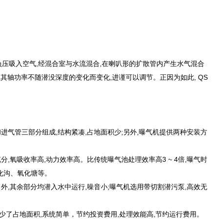
负压吸入空气,经混合室与水流混合,在喇叭形的扩散管内产生水气混合
其轴功率不随潜没深度的变化而变化,进谨可以调节。正因为如此, QS
进气管三部分组成,结构紧凑,占地面积少;另外,曝气机提供两种安装方
,氧吸收率高,动力效率高。比传统曝气池处理效率高3 ~ 4倍,曝气时
化沟、氧化塘等。
外,其余部分均潜入水中运行,噪音小;曝气机选用带切割潜污泵,高效无
少了占地面积,系统简单，节约投资费用,处理效能高,节约运行费用。