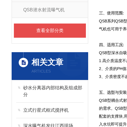
QSB潜水射流曝气机
三、使用范围:
QSB系列QS
气机也可用于养
查看全部分类
四、适用工况:
QSB型深水自
相关文章
1.高介质温度不
2、介质的PH值
ARTICLES
3、介质密度不超过
砂水分离器内部结构及组成部
五、选型与安装
分
QSB型耦合式
的需求。QSB
立式行星式框式搅拌机
配套的支撑块,
入水坑即可提升
深水曝气机发往江西现场