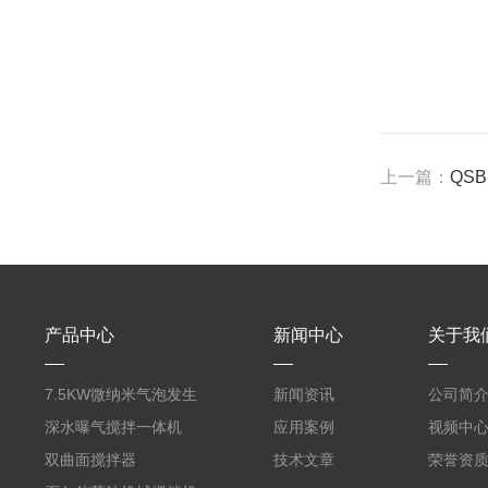
上一篇：
QS
产品中心
新闻中心
关于我
7.5KW微纳米气泡发生
新闻资讯
公司简
器曝气机
深水曝气搅拌一体机
应用案例
视频中
双曲面搅拌器
技术文章
荣誉资