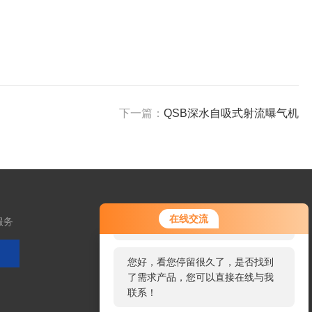
下一篇：
QSB深水自吸式射流曝气机
您好！欢迎前来咨询，很高兴为您
在线交流
服务
服务，请问您要咨询什么问题呢？
您好，看您停留很久了，是否找到
了需求产品，您可以直接在线与我
扫码加微信
联系！