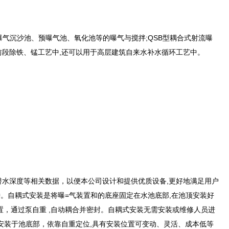
曝气沉沙池、预曝气池、氧化池等的曝气与搅拌;QSB型耦合式射流曝
前段除铁、锰工艺中,还可以用于高层建筑自来水补水循环工艺中。
潜水深度等相关数据，以便本公司设计和提供优质设备,更好地满足用户
种。自耦式安装是将曝=气装置和的底座固定在水池底部,在池顶安装好
置，通过泵自重 ,自动耦合并密封。自耦式安装无需安装或维修人员进
安装于池底部，依靠自重定位,具有安装位置可变动、灵活、成本低等