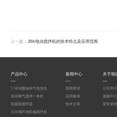
上一篇：
JBK电动搅拌机的技术特点及应用范围
产品中心
新闻中心
关于我
7.5KW微纳米气泡发生
新闻资讯
公司简
器曝气机
深水曝气搅拌一体机
应用案例
视频中
双曲面搅拌器
技术文章
荣誉资
石灰储药池机械搅拌机