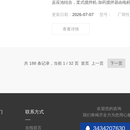
反应池结合，桨式搅拌机-加药搅拌器由电
成，当给电机送电后，电机则带动搅拌轴和
更新日期：
2026-07-07
型号：
厂商性
反应池内药剂与水充分结合并反应，缩短了
查看详情
共 188 条记录，当前 1 / 32 页 首页 上一页
下一页
欢迎您的咨询
们
联系方式
我们将竭尽全力为您用心
3434207630
介
在线留言