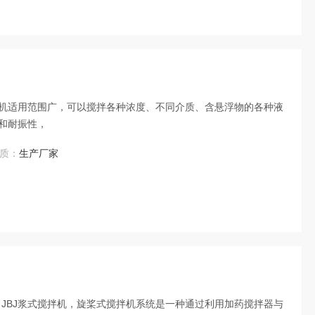
机适用范围广，可以搅拌各种浓度、不同介质、含悬浮物的各种液
和耐振性，
质：
生产厂家
，JBJ浆式搅拌机，旋桨式搅拌机系统是一种通过利用加药搅拌器与