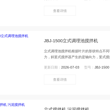
查看详情
JBJ-1500立式调理池搅拌机
立式调理池搅拌机根据叶片的形状特点不同
力，斜桨式搅拌器产生的是轴向力，桨式搅
更新日期：
2026-07-03
型号：
JBJ-1500
查看详情
立式搅拌机 污泥搅拌机