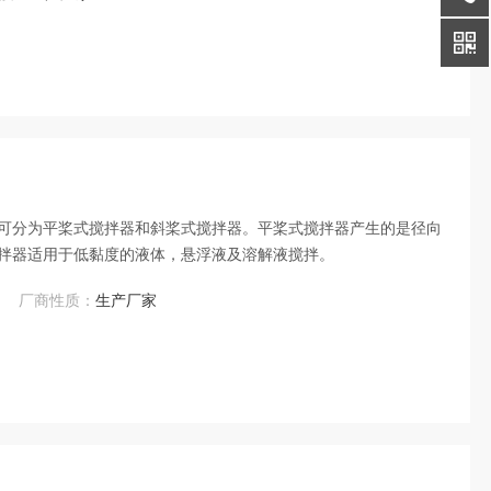
可分为平桨式搅拌器和斜桨式搅拌器。平桨式搅拌器产生的是径向
拌器适用于低黏度的液体，悬浮液及溶解液搅拌。
厂商性质：
生产厂家