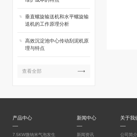
垂直螺旋输送机和水平螺旋输
送机的工作原理分析
高效沉淀池中心传动刮泥机原
理与特点
查看全部
产品中心
新闻中心
关于我
7.5KW微纳米气泡发生
新闻资讯
公司简